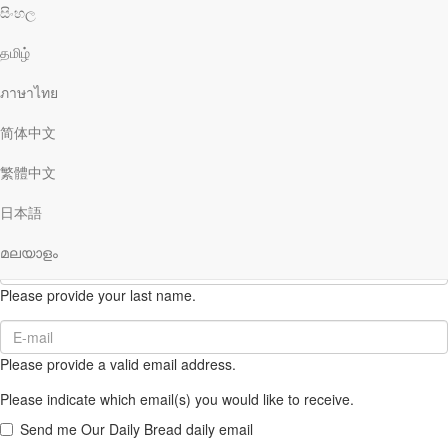
සිංහල
Our Daily Bread Ministries
PO Box 2222
தமிழ்
Grand Rapids , MI 49501
ภาษาไทย
(616) 974-2210
简体中文
odb@odb.org
SUBSCRIBE NOW
to get Ministry updates and personalized content
繁體中文
on our sites.
First
日本語
Name
Please provide your first name.
(required)
മലയാളം
Last
Name
Please provide your last name.
(required)
Email
(required)
Please provide a valid email address.
Please indicate which email(s) you would like to receive.
Send me Our Daily Bread daily email