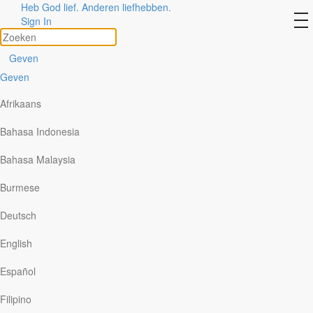
Heb God lief. Anderen liefhebben.
Slagen en toch falen het
to
Sign In
na
verhaal van Jona
Geven
Geven
Afrikaans
Bahasa Indonesia
Bahasa Malaysia
Burmese
Deutsch
English
Español
Filipino