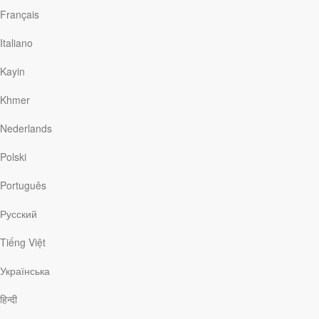
Français
Italiano
Kayin
Een afgelegen plek
Khmer
Jennifer Benson Schuldt
|
juni 22
Het eiland Tristan da Cunha is vooral bekend om zijn
Nederlands
geïsoleerde ligging. Dankzij de 288 mensen voor wie het hun
thuis is, is het is het meest afgelegen bewoonde eiland van
Polski
de wereld. Het ligt in het zuidelijke deel van de Atlantische
Oceaan op bijna 3000 kilometer van Zuid-Afrika af, het
Português
meest nabije vasteland. Wie er op bezoek wil gaan moet een
reis van zeven dagen per boot maken, want op het hele
Русский
eiland is geen landingsbaan te vinden.
Tiếng Việt
Українська
हिन्दी