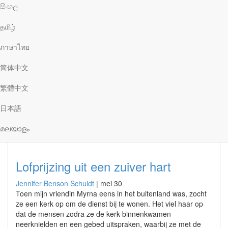
Het allerbeste
සිංහල
Jennifer Benson Schuldt
|
juni 8
தமிழ்
Buiten loeide een sirene. Binnen zat een klein jochie, die dat
geluid voor het eerst hoorde. Toen hij aan zijn moeder vroeg
ภาษาไทย
wat het was, vertelde zij dat het bedoeld was om de mensen
te waarschuwen dat er een gevaarlijke storm aankwam. Als
简体中文
ze geen dekking zochten, zouden ze door de wervelstorm
kunnen omkomen. De jongen zei: ‘Mamma, waarom is dat
繁體中文
zo erg? Als we doodgaan, zullen we Jezus toch zien?’
日本語
മലയാളം
Lofprijzing uit een zuiver hart
Jennifer Benson Schuldt
|
mei 30
Toen mijn vriendin Myrna eens in het buitenland was, zocht
ze een kerk op om de dienst bij te wonen. Het viel haar op
dat de mensen zodra ze de kerk binnenkwamen
neerknielden en een gebed uitspraken, waarbij ze met de