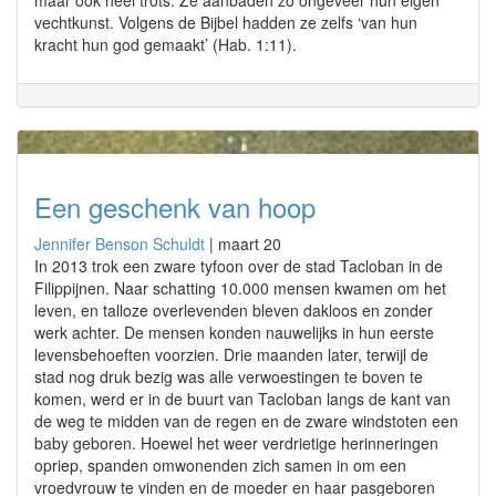
maar ook heel trots. Ze aanbaden zo ongeveer hun eigen
vechtkunst. Volgens de Bijbel hadden ze zelfs ‘van hun
kracht hun god gemaakt’ (Hab. 1:11).
Een geschenk van hoop
Jennifer Benson Schuldt
|
maart 20
In 2013 trok een zware tyfoon over de stad Tacloban in de
Filippijnen. Naar schatting 10.000 mensen kwamen om het
leven, en talloze overlevenden bleven dakloos en zonder
werk achter. De mensen konden nauwelijks in hun eerste
levensbehoeften voorzien. Drie maanden later, terwijl de
stad nog druk bezig was alle verwoestingen te boven te
komen, werd er in de buurt van Tacloban langs de kant van
de weg te midden van de regen en de zware windstoten een
baby geboren. Hoewel het weer verdrietige herinneringen
opriep, spanden omwonenden zich samen in om een
vroedvrouw te vinden en de moeder en haar pasgeboren