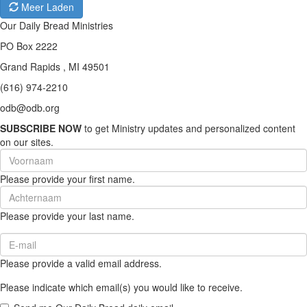
Meer Laden
Our Daily Bread Ministries
PO Box 2222
Grand Rapids , MI 49501
(616) 974-2210
odb@odb.org
SUBSCRIBE NOW
to get Ministry updates and personalized content
on our sites.
First
Name
Please provide your first name.
(required)
Last
Name
Please provide your last name.
(required)
Email
(required)
Please provide a valid email address.
Please indicate which email(s) you would like to receive.