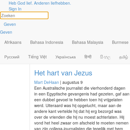
Heb God lief. Anderen liefhebben.
Auteurs
Sign In
View All
Geven
Artikelen door Mart DeH
Geven
Afrikaans
Bahasa Indonesia
Bahasa Malaysia
Burmese
Русский
Tiếng Việt
Українська
हिन्दी
සිංහල
தமிழ்
Het hart van Jezus
Mart DeHaan
|
augustus 9
Een Australische journalist die vierhonderd dagen
in een Egyptische gevangenis had gezeten, gaf aan
een dubbel gevoel te hebben toen hij vrijgelaten
werd. Uiteraard was hij opgelucht, maar aan de
andere kant vertelde hij dat hij erg bezorgd was
over de vrienden die hij nu moest achterlaten. Hij
vond het heel zwaar om afscheid te moeten nemen
van zijn collega-journalisten die tegelijk met hem