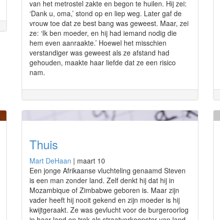
van het metrostel zakte en begon te huilen. Hij zei:
‘Dank u, oma,’ stond op en liep weg. Later gaf de
vrouw toe dat ze best bang was geweest. Maar, zei
ze: ‘Ik ben moeder, en hij had iemand nodig die
hem even aanraakte.’ Hoewel het misschien
verstandiger was geweest als ze afstand had
gehouden, maakte haar liefde dat ze een risico
nam.
Thuis
Mart DeHaan
|
maart 10
Een jonge Afrikaanse vluchteling genaamd Steven
is een man zonder land. Zelf denkt hij dat hij in
Mozambique of Zimbabwe geboren is. Maar zijn
vader heeft hij nooit gekend en zijn moeder is hij
kwijtgeraakt. Ze was gevlucht voor de burgeroorlog
in haar land en trok als straatverkoopster van land