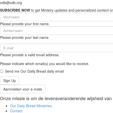
odb@odb.org
SUBSCRIBE NOW
to get Ministry updates and personalized content on
First
Name
Please provide your first name.
(required)
Last
Name
Please provide your last name.
(required)
Email
(required)
Please provide a valid email address.
Please indicate which email(s) you would like to receive.
Send me Our Daily Bread daily email
Sign Up
Aanmelden voor e-mails
Onze missie is om de levensveranderende wijsheid van de
Our Daily Bread Ministries
Contact