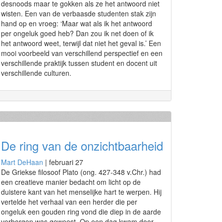
desnoods maar te gokken als ze het antwoord niet
wisten. Een van de verbaasde studenten stak zijn
hand op en vroeg: ‘Maar wat als ik het antwoord
per ongeluk goed heb? Dan zou ik net doen of ik
het antwoord weet, terwijl dat niet het geval is.’ Een
mooi voorbeeld van verschillend perspectief en een
verschillende praktijk tussen student en docent uit
verschillende culturen.
De ring van de onzichtbaarheid
Mart DeHaan
|
februari 27
De Griekse filosoof Plato (ong. 427-348 v.Chr.) had
een creatieve manier bedacht om licht op de
duistere kant van het menselijke hart te werpen. Hij
vertelde het verhaal van een herder die per
ongeluk een gouden ring vond die diep in de aarde
verborgen was geweest. Op een dag kwam door