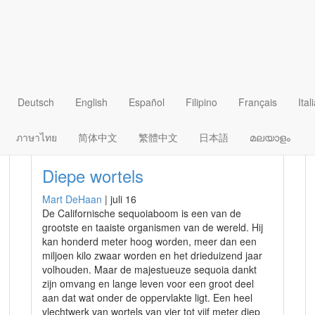
aan
Deutsch
English
Español
Filipino
Français
Ital
ภาษาไทย
简体中文
繁體中文
日本語
മലയാളം
Diepe wortels
Mart DeHaan
|
juli 16
De Californische sequoiaboom is een van de
grootste en taaiste organismen van de wereld. Hij
kan honderd meter hoog worden, meer dan een
miljoen kilo zwaar worden en het drieduizend jaar
volhouden. Maar de majestueuze sequoia dankt
zijn omvang en lange leven voor een groot deel
aan dat wat onder de oppervlakte ligt. Een heel
vlechtwerk van wortels van vier tot vijf meter diep