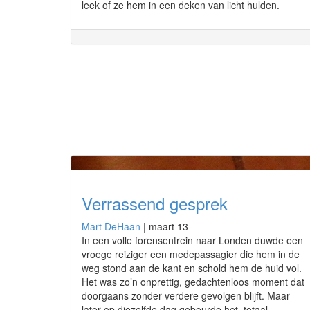
leek of ze hem in een deken van licht hulden.
Verrassend gesprek
Mart DeHaan
|
maart 13
In een volle forensentrein naar Londen duwde een
vroege reiziger een medepassagier die hem in de
weg stond aan de kant en schold hem de huid vol.
Het was zo’n onprettig, gedachtenloos moment dat
doorgaans zonder verdere gevolgen blijft. Maar
later op diezelfde dag gebeurde het, totaal