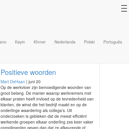
to
na
iano
Kayin
Khmer
Nederlands
Polski
Português
Positieve woorden
Mart DeHaan
|
juni 20
Op de werkvloer zijn bemoedigende woorden van
groot belang. De manier waarop werknemers met
elkaar praten heeft invloed op de tevredenheid van
klanten, de winst die het bedrijf maakt en op de
onderlinge waardering als collega’s. Uit
onderzoeken is gebleken dat de meest efficiënt
werkende groepen elkaar onderling zes keer vaker
complimenten geven dan dat ze afkeurende of